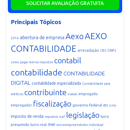
SOLICITAR AVALIAÇÃO GRATUITA
Principais Tópicos
AEXO
Aexo
abertura de empresa
2016
CONTABILIDADE
arrecadação
CNPJ
CBS
contabil
como pagar menos impostos
contabilidade
CONTABILIDADE
DIGITAL
contabilidade especializada
Contabilidade para
contribuinte
empregado
médicos
e-social
fiscalização
governo federal
empregador
IBS
icms
legislação
imposto de renda
lucro
irpf
impostos
mei
presumido
lucro real
microempreendedor individual