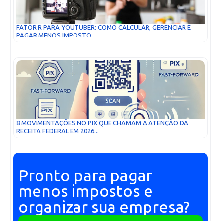
FATOR R PARA YOUTUBER: COMO CALCULAR, GERENCIAR E
PAGAR MENOS IMPOSTO...
8 MOVIMENTAÇÕES NO PIX QUE CHAMAM A ATENÇÃO DA
RECEITA FEDERAL EM 2026...
Pronto para pagar
menos impostos e
organizar sua empresa?