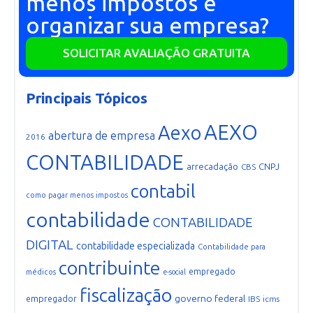
menos impostos e
organizar sua empresa?
SOLICITAR AVALIAÇÃO GRATUITA
Principais Tópicos
AEXO
Aexo
abertura de empresa
2016
CONTABILIDADE
arrecadação
CNPJ
CBS
contabil
como pagar menos impostos
contabilidade
CONTABILIDADE
DIGITAL
contabilidade especializada
Contabilidade para
contribuinte
empregado
médicos
e-social
fiscalização
governo federal
empregador
IBS
icms