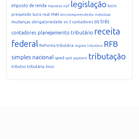
legislação
imposto de renda
lucro
irpf
impostos
mei
presumido
lucro real
microempreendedor individual
os três
mudanças
obrigatoriedade
os 3 contadores
receita
planejamento tributário
contadores
federal
RFB
Reforma tributária
regime tributário
tributação
simples nacional
sped
split payment
tributária
tributos
ônus