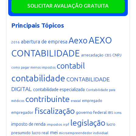
SOLICITAR AVALIAÇÃO GRATUITA
Principais Tópicos
AEXO
Aexo
abertura de empresa
2016
CONTABILIDADE
arrecadação
CNPJ
CBS
contabil
como pagar menos impostos
contabilidade
CONTABILIDADE
DIGITAL
contabilidade especializada
Contabilidade para
contribuinte
empregado
médicos
e-social
fiscalização
governo federal
empregador
IBS
icms
legislação
imposto de renda
lucro
impostos
irpf
mei
presumido
lucro real
microempreendedor individual