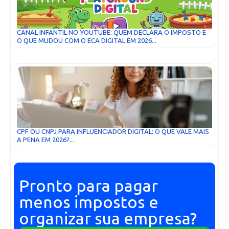
CANAL INFANTIL NO YOUTUBE: QUEM DECLARA O IMPOSTO E
O QUE MUDOU COM O ECA DIGITAL EM 2026...
CPF OU CNPJ PARA INFLUENCIADOR DIGITAL: O QUE VALE MAIS
A PENA EM 2026?...
Pronto para pagar
menos impostos e
organizar sua empresa?