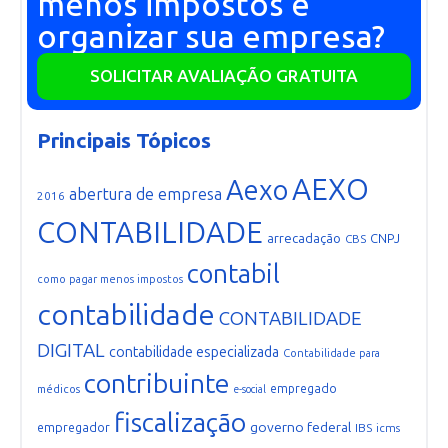
menos impostos e
organizar sua empresa?
SOLICITAR AVALIAÇÃO GRATUITA
Principais Tópicos
AEXO
Aexo
abertura de empresa
2016
CONTABILIDADE
arrecadação
CNPJ
CBS
contabil
como pagar menos impostos
contabilidade
CONTABILIDADE
DIGITAL
contabilidade especializada
Contabilidade para
contribuinte
empregado
médicos
e-social
fiscalização
governo federal
empregador
IBS
icms