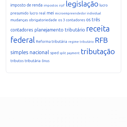
legislação
imposto de renda
lucro
impostos
irpf
mei
presumido
lucro real
microempreendedor individual
os três
mudanças
obrigatoriedade
os 3 contadores
receita
planejamento tributário
contadores
federal
RFB
Reforma tributária
regime tributário
tributação
simples nacional
sped
split payment
tributária
tributos
ônus