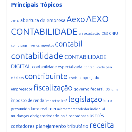
Principais Tópicos
AEXO
Aexo
abertura de empresa
2016
CONTABILIDADE
arrecadação
CNPJ
CBS
contabil
como pagar menos impostos
contabilidade
CONTABILIDADE
DIGITAL
contabilidade especializada
Contabilidade para
contribuinte
empregado
médicos
e-social
fiscalização
governo federal
empregador
IBS
icms
legislação
imposto de renda
lucro
impostos
irpf
mei
presumido
lucro real
microempreendedor individual
os três
mudanças
obrigatoriedade
os 3 contadores
receita
planejamento tributário
contadores