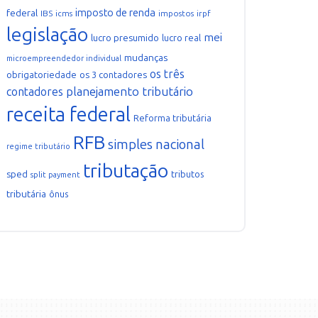
imposto de renda
federal
IBS
icms
impostos
irpf
legislação
mei
lucro presumido
lucro real
mudanças
microempreendedor individual
os três
obrigatoriedade
os 3 contadores
planejamento tributário
contadores
receita federal
Reforma tributária
RFB
simples nacional
regime tributário
tributação
sped
tributos
split payment
tributária
ônus