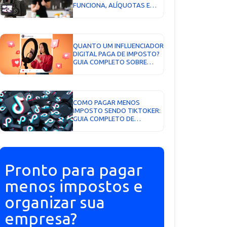
FUNCIONA, ALÍQUOTAS E
FATOR R...
QUANTO UM INFLUENCIADOR
DIGITAL PAGA DE IMPOSTO?
GUIA COMPLETO SOBRE
TRIBUTAÇÃO, SIMPLES
NACIONAL E COMO PAGAR
MENOS LEGALMENTE...
COMO PAGAR MENOS
IMPOSTO SENDO TIKTOKER:
GUIA COMPLETO DE
TRIBUTAÇÃO EM 2026...
Pronto para pagar
menos impostos e
organizar sua
empresa?