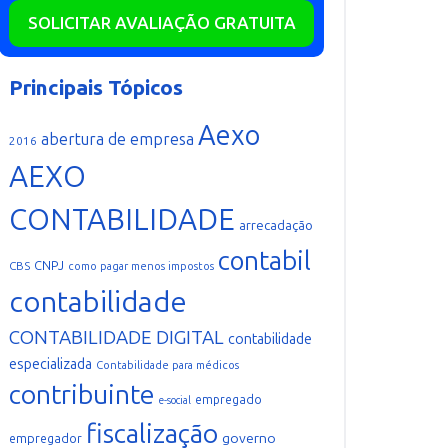
SOLICITAR AVALIAÇÃO GRATUITA
Principais Tópicos
Aexo
abertura de empresa
2016
AEXO
CONTABILIDADE
arrecadação
contabil
CNPJ
CBS
como pagar menos impostos
contabilidade
CONTABILIDADE DIGITAL
contabilidade
especializada
Contabilidade para médicos
contribuinte
empregado
e-social
fiscalização
governo
empregador