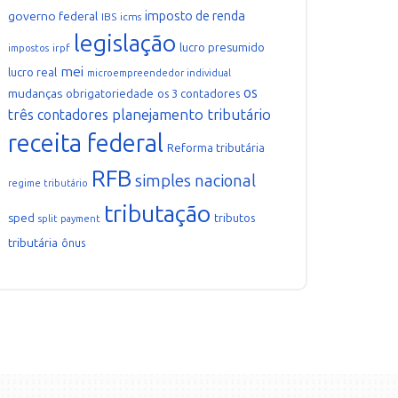
imposto de renda
governo federal
IBS
icms
legislação
lucro presumido
irpf
impostos
mei
lucro real
microempreendedor individual
os
mudanças
obrigatoriedade
os 3 contadores
planejamento tributário
três contadores
receita federal
Reforma tributária
RFB
simples nacional
regime tributário
tributação
sped
tributos
split payment
tributária
ônus