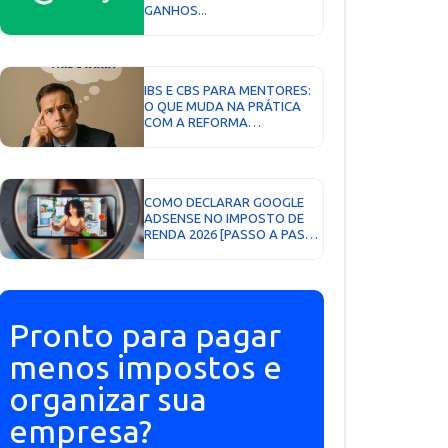
GANHOS...
IBS E CBS PARA MENTORES:
O QUE MUDA NA PRÁTICA
COM A REFORMA
TRIBUTÁRIA...
COMO DECLARAR GOOGLE
ADSENSE NO IMPOSTO DE
RENDA 2026 [PASSO A PASSO
COMPLETO]...
Pronto para pagar
menos impostos e
organizar sua
empresa?