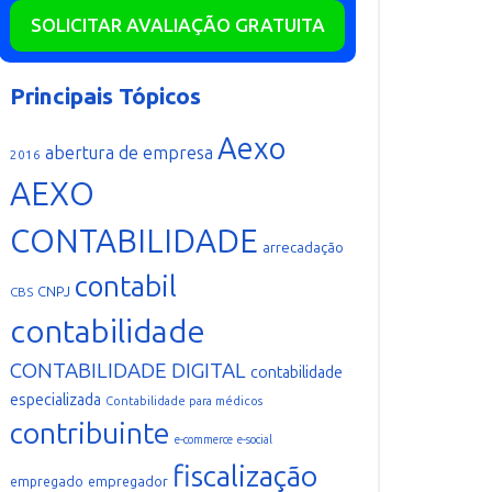
SOLICITAR AVALIAÇÃO GRATUITA
Principais Tópicos
Aexo
abertura de empresa
2016
AEXO
CONTABILIDADE
arrecadação
contabil
CNPJ
CBS
contabilidade
CONTABILIDADE DIGITAL
contabilidade
especializada
Contabilidade para médicos
contribuinte
e-commerce
e-social
fiscalização
empregador
empregado