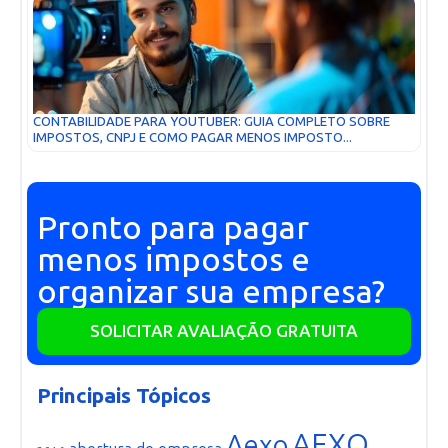
CONTABILIDADE PARA YOUTUBER: GUIA COMPLETO SOBRE
IMPOSTOS, CNPJ E COMO PAGAR MENOS IMPOSTO...
Pronto para pagar
menos impostos e
organizar sua empresa?
SOLICITAR AVALIAÇÃO GRATUITA
Principais Tópicos
AEXO
Aexo