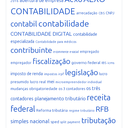
abertura de empresa
2016
CONTABILIDADE
arrecadação
CNPJ
CBS
contabilidade
contabil
CONTABILIDADE DIGITAL
contabilidade
especializada
Contabilidade para médicos
contribuinte
empregado
e-commerce
e-social
fiscalização
governo federal
empregador
IBS
icms
legislação
imposto de renda
lucro
irpf
impostos
mei
presumido
lucro real
microempreendedor individual
os três
mudanças
obrigatoriedade
os 3 contadores
receita
planejamento tributário
contadores
federal
RFB
Reforma tributária
regime tributário
tributação
simples nacional
sped
split payment