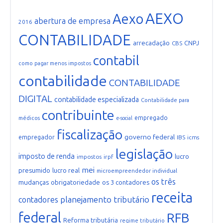
AEXO
Aexo
abertura de empresa
2016
CONTABILIDADE
arrecadação
CNPJ
CBS
contabil
como pagar menos impostos
contabilidade
CONTABILIDADE
DIGITAL
contabilidade especializada
Contabilidade para
contribuinte
empregado
médicos
e-social
fiscalização
governo federal
empregador
IBS
icms
legislação
imposto de renda
lucro
impostos
irpf
mei
presumido
lucro real
microempreendedor individual
os três
mudanças
obrigatoriedade
os 3 contadores
receita
planejamento tributário
contadores
federal
RFB
Reforma tributária
regime tributário