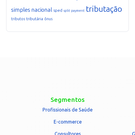
tributação
simples nacional
sped
split payment
tributária
tributos
ônus
Segmentos
Profissionais de Saúde
E-commerce
Consultores
G