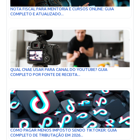
NOTA FISCAL PARA MENTORIA E CURSOS ONLINE: GUIA
COMPLETO E ATUALIZADO...
QUAL CNAE USAR PARA CANAL DO YOUTUBE? GUIA
COMPLETO POR FONTE DE RECEITA...
COMO PAGAR MENOS IMPOSTO SENDO TIKTOKER: GUIA
COMPLETO DE TRIBUTAÇÃO EM 2026...