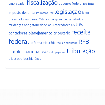
fiscalização
governo federal
empregador
IBS
icms
legislação
imposto de renda
lucro
impostos
irpf
mei
presumido
lucro real
microempreendedor individual
os três
mudanças
obrigatoriedade
os 3 contadores
receita
planejamento tributário
contadores
federal
RFB
Reforma tributária
regime tributário
tributação
simples nacional
sped
split payment
tributária
tributos
ônus