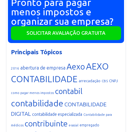
Pronto para pagar
menos impostos e
organizar sua empresa?
SOLICITAR AVALIAÇÃO GRATUITA
Principais Tópicos
AEXO
Aexo
abertura de empresa
2016
CONTABILIDADE
arrecadação
CNPJ
CBS
contabil
como pagar menos impostos
contabilidade
CONTABILIDADE
DIGITAL
contabilidade especializada
Contabilidade para
contribuinte
empregado
médicos
e-social