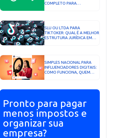
COMPLETO PARA
PRODUTORES,
COPRODUTORES E
AFILIADOS...
SLU OU LTDA PARA
TIKTOKER: QUAL É A MELHOR
ESTRUTURA JURÍDICA EM
2026?...
SIMPLES NACIONAL PARA
INFLUENCIADORES DIGITAIS:
COMO FUNCIONA, QUEM
PODE OPTAR E QUANDO
VALE A PENA...
Pronto para pagar
menos impostos e
organizar sua
empresa?