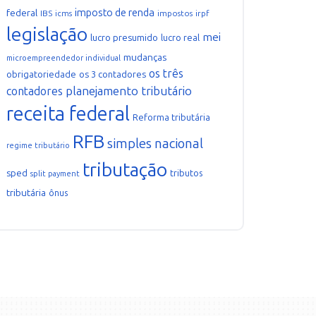
imposto de renda
federal
IBS
icms
impostos
irpf
legislação
mei
lucro presumido
lucro real
mudanças
microempreendedor individual
os três
obrigatoriedade
os 3 contadores
planejamento tributário
contadores
receita federal
Reforma tributária
RFB
simples nacional
regime tributário
tributação
sped
tributos
split payment
tributária
ônus