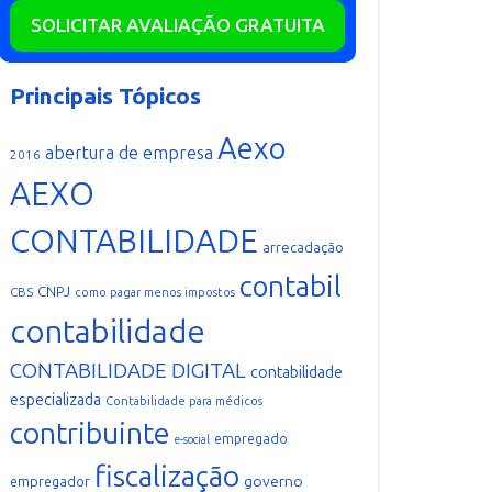
SOLICITAR AVALIAÇÃO GRATUITA
Principais Tópicos
Aexo
abertura de empresa
2016
AEXO
CONTABILIDADE
arrecadação
contabil
CNPJ
CBS
como pagar menos impostos
contabilidade
CONTABILIDADE DIGITAL
contabilidade
especializada
Contabilidade para médicos
contribuinte
empregado
e-social
fiscalização
governo
empregador