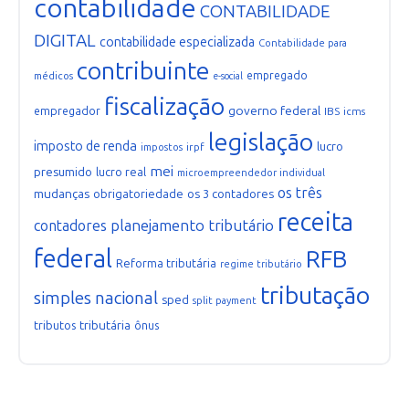
contabilidade
CONTABILIDADE
DIGITAL
contabilidade especializada
Contabilidade para
contribuinte
empregado
médicos
e-social
fiscalização
governo federal
empregador
IBS
icms
legislação
imposto de renda
lucro
irpf
impostos
mei
presumido
lucro real
microempreendedor individual
os três
mudanças
obrigatoriedade
os 3 contadores
receita
planejamento tributário
contadores
federal
RFB
Reforma tributária
regime tributário
tributação
simples nacional
sped
split payment
tributária
tributos
ônus