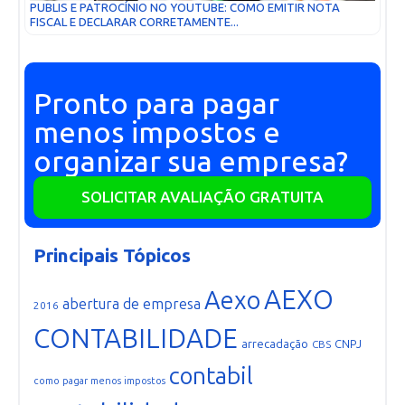
PUBLIS E PATROCÍNIO NO YOUTUBE: COMO EMITIR NOTA
FISCAL E DECLARAR CORRETAMENTE...
Pronto para pagar
menos impostos e
organizar sua empresa?
SOLICITAR AVALIAÇÃO GRATUITA
Principais Tópicos
AEXO
Aexo
abertura de empresa
2016
CONTABILIDADE
arrecadação
CNPJ
CBS
contabil
como pagar menos impostos