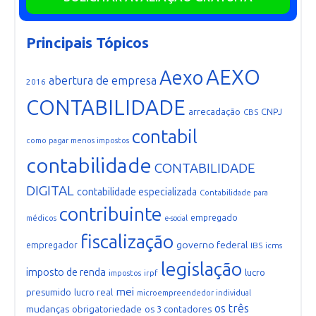
Principais Tópicos
AEXO
Aexo
abertura de empresa
2016
CONTABILIDADE
arrecadação
CNPJ
CBS
contabil
como pagar menos impostos
contabilidade
CONTABILIDADE
DIGITAL
contabilidade especializada
Contabilidade para
contribuinte
empregado
médicos
e-social
fiscalização
governo federal
empregador
IBS
icms
legislação
imposto de renda
lucro
irpf
impostos
mei
presumido
lucro real
microempreendedor individual
os três
mudanças
obrigatoriedade
os 3 contadores