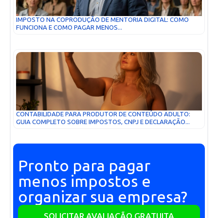
IMPOSTO NA COPRODUÇÃO DE MENTORIA DIGITAL: COMO
FUNCIONA E COMO PAGAR MENOS...
CONTABILIDADE PARA PRODUTOR DE CONTEÚDO ADULTO:
GUIA COMPLETO SOBRE IMPOSTOS, CNPJ E DECLARAÇÃO...
Pronto para pagar
menos impostos e
organizar sua empresa?
SOLICITAR AVALIAÇÃO GRATUITA