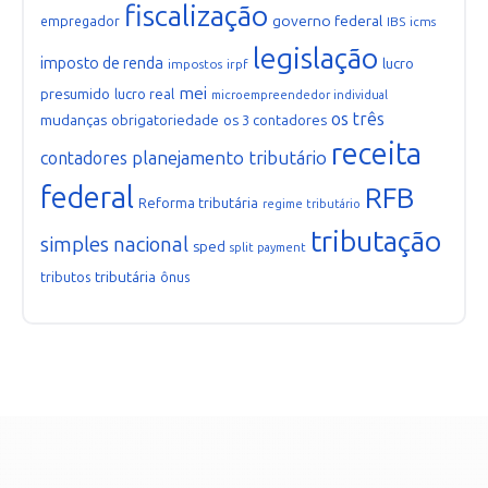
fiscalização
governo federal
empregador
IBS
icms
legislação
imposto de renda
lucro
impostos
irpf
mei
presumido
lucro real
microempreendedor individual
os três
mudanças
obrigatoriedade
os 3 contadores
receita
planejamento tributário
contadores
federal
RFB
Reforma tributária
regime tributário
tributação
simples nacional
sped
split payment
tributária
tributos
ônus