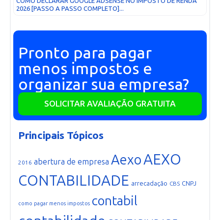
COMO DECLARAR GOOGLE ADSENSE NO IMPOSTO DE RENDA
2026 [PASSO A PASSO COMPLETO]...
Pronto para pagar
menos impostos e
organizar sua empresa?
SOLICITAR AVALIAÇÃO GRATUITA
Principais Tópicos
AEXO
Aexo
abertura de empresa
2016
CONTABILIDADE
arrecadação
CNPJ
CBS
contabil
como pagar menos impostos