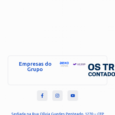
Empresas do
Grupo
Sediada na Rua Olívia Guedes Penteado, 1270 – CEP