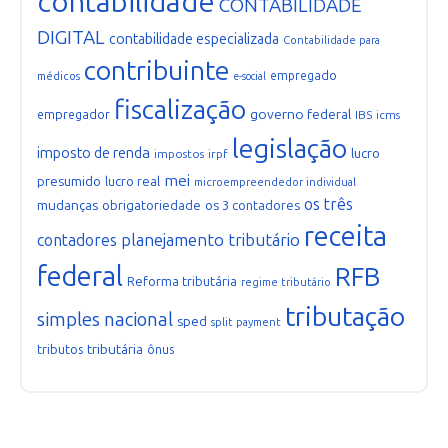
contabilidade
CONTABILIDADE
DIGITAL
contabilidade especializada
Contabilidade para
contribuinte
empregado
médicos
e-social
fiscalização
governo federal
empregador
IBS
icms
legislação
imposto de renda
lucro
impostos
irpf
mei
presumido
lucro real
microempreendedor individual
os três
mudanças
obrigatoriedade
os 3 contadores
receita
planejamento tributário
contadores
federal
RFB
Reforma tributária
regime tributário
tributação
simples nacional
sped
split payment
tributária
tributos
ônus