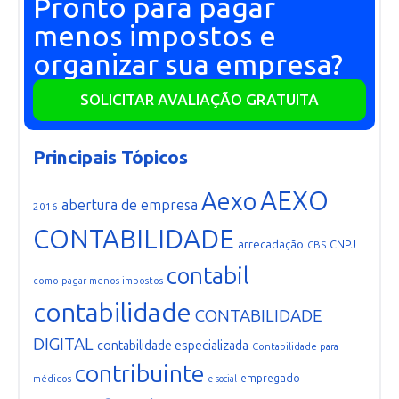
Pronto para pagar
menos impostos e
organizar sua empresa?
SOLICITAR AVALIAÇÃO GRATUITA
Principais Tópicos
AEXO
Aexo
abertura de empresa
2016
CONTABILIDADE
arrecadação
CNPJ
CBS
contabil
como pagar menos impostos
contabilidade
CONTABILIDADE
DIGITAL
contabilidade especializada
Contabilidade para
contribuinte
empregado
médicos
e-social