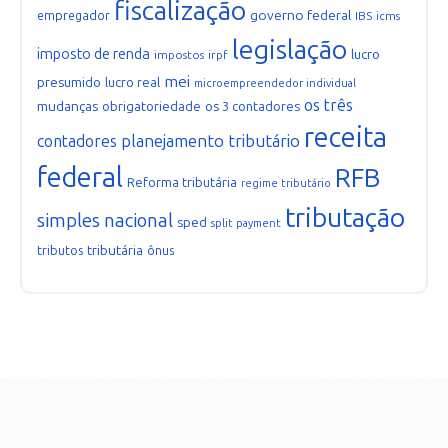
fiscalização
governo federal
empregador
IBS
icms
legislação
imposto de renda
lucro
impostos
irpf
mei
presumido
lucro real
microempreendedor individual
os três
mudanças
obrigatoriedade
os 3 contadores
receita
planejamento tributário
contadores
federal
RFB
Reforma tributária
regime tributário
tributação
simples nacional
sped
split payment
tributária
tributos
ônus