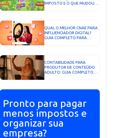
IMPOSTO E O QUE MUDOU
COM O ECA DIGITAL EM
2026...
QUAL O MELHOR CNAE PARA
INFLUENCIADOR DIGITAL?
GUIA COMPLETO PARA
ESCOLHER A ATIVIDADE
CORRETA E PAGAR MENOS
IMPOSTOS...
CONTABILIDADE PARA
PRODUTOR DE CONTEÚDO
ADULTO: GUIA COMPLETO
SOBRE IMPOSTOS, CNPJ E
DECLARAÇÃO...
Pronto para pagar
menos impostos e
organizar sua
empresa?