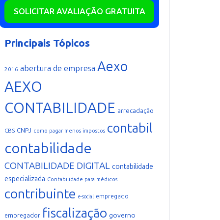
SOLICITAR AVALIAÇÃO GRATUITA
Principais Tópicos
Aexo
abertura de empresa
2016
AEXO
CONTABILIDADE
arrecadação
contabil
CNPJ
CBS
como pagar menos impostos
contabilidade
CONTABILIDADE DIGITAL
contabilidade
especializada
Contabilidade para médicos
contribuinte
empregado
e-social
fiscalização
governo
empregador