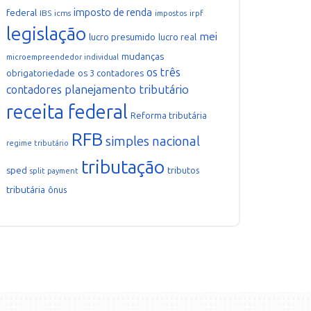
imposto de renda
federal
IBS
icms
irpf
impostos
legislação
mei
lucro presumido
lucro real
mudanças
microempreendedor individual
os três
obrigatoriedade
os 3 contadores
planejamento tributário
contadores
receita federal
Reforma tributária
RFB
simples nacional
regime tributário
tributação
sped
tributos
split payment
tributária
ônus