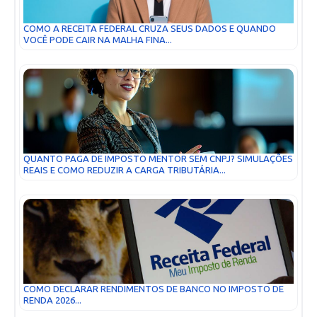
COMO A RECEITA FEDERAL CRUZA SEUS DADOS E QUANDO
VOCÊ PODE CAIR NA MALHA FINA...
QUANTO PAGA DE IMPOSTO MENTOR SEM CNPJ? SIMULAÇÕES
REAIS E COMO REDUZIR A CARGA TRIBUTÁRIA...
COMO DECLARAR RENDIMENTOS DE BANCO NO IMPOSTO DE
RENDA 2026...