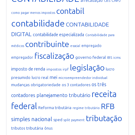
arrecadação
CNPJ
CBS
contabil
como pagar menos impostos
contabilidade
CONTABILIDADE
DIGITAL
contabilidade especializada
Contabilidade para
contribuinte
empregado
médicos
e-social
fiscalização
governo federal
empregador
IBS
icms
legislação
imposto de renda
lucro
impostos
irpf
mei
presumido
lucro real
microempreendedor individual
os três
mudanças
obrigatoriedade
os 3 contadores
receita
planejamento tributário
contadores
federal
RFB
Reforma tributária
regime tributário
tributação
simples nacional
sped
split payment
tributária
tributos
ônus