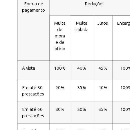
Forma de
Reduções
pagamento
Multa
Multa
Juros
Encar
de
isolada
mora
e de
ofício
À vista
100%
40%
45%
100
Em até 30
90%
35%
40%
100
prestações
Em até 60
80%
30%
35%
100
prestações