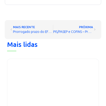
MAIS RECENTE
PRÓXIMA
Prorrogado prazo do EFD de Junho e Julho para empresas do Rio de Janeiro
PIS/PASEP e COFINS – Procedimento Especial para Ressarcimento de Créditos
Mais lidas