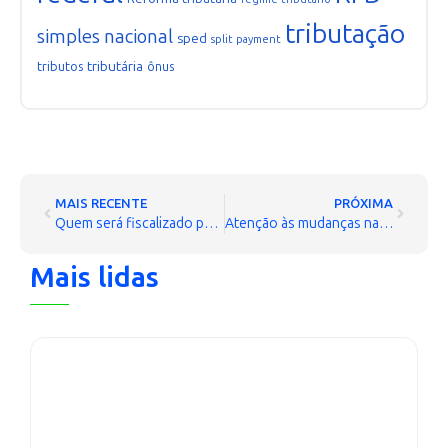
tributação
simples nacional
sped
split payment
tributária
tributos
ônus
MAIS RECENTE
PRÓXIMA
Quem será fiscalizado pela Receita Federal em 2016?
Atenção às mudanças na NF-e. O prazo expira no final do mês
Mais lidas