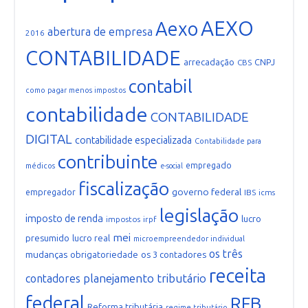
AEXO
Aexo
abertura de empresa
2016
CONTABILIDADE
arrecadação
CNPJ
CBS
contabil
como pagar menos impostos
contabilidade
CONTABILIDADE
DIGITAL
contabilidade especializada
Contabilidade para
contribuinte
empregado
médicos
e-social
fiscalização
governo federal
empregador
IBS
icms
legislação
imposto de renda
lucro
impostos
irpf
mei
presumido
lucro real
microempreendedor individual
os três
mudanças
obrigatoriedade
os 3 contadores
receita
planejamento tributário
contadores
federal
RFB
Reforma tributária
regime tributário