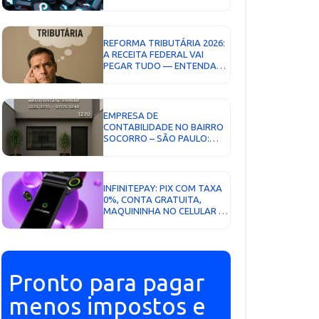
INFLUENCIADORES E
VENDEDORES DIGITAIS...
REFORMA TRIBUTÁRIA 2026:
A RECEITA FEDERAL VAI
PEGAR TUDO — ENTENDA
COMO PROTEGER SUA
EMPRESA AGORA...
EMPRESA DE
CONTABILIDADE NO BAIRRO
SOCORRO – SÃO PAULO:
GUIA COMPLETO PARA
ESCOLHER O MELHOR
PARCEIRO...
INFINITEPAY: PIX COM TAXA
0%, CONTA GRATUITA,
MAQUININHA NO CELULAR E
CARTÃO COM CASHBACK...
Pronto para pagar
menos impostos e