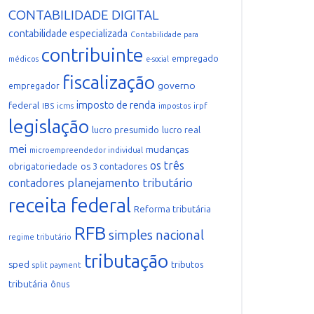
CONTABILIDADE DIGITAL
contabilidade especializada
Contabilidade para
contribuinte
empregado
médicos
e-social
fiscalização
governo
empregador
imposto de renda
federal
IBS
icms
irpf
impostos
legislação
lucro presumido
lucro real
mei
mudanças
microempreendedor individual
os três
obrigatoriedade
os 3 contadores
planejamento tributário
contadores
receita federal
Reforma tributária
RFB
simples nacional
regime tributário
tributação
sped
tributos
split payment
tributária
ônus