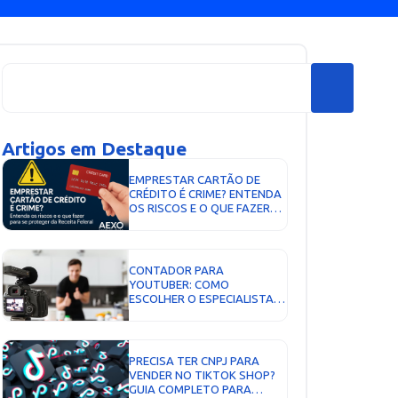
Artigos em Destaque
EMPRESTAR CARTÃO DE
CRÉDITO É CRIME? ENTENDA
OS RISCOS E O QUE FAZER
PARA SE PROTEGER DA
RECEITA FEDERAL...
CONTADOR PARA
YOUTUBER: COMO
ESCOLHER O ESPECIALISTA
CERTO E PAGAR MENOS
IMPOSTOS...
PRECISA TER CNPJ PARA
VENDER NO TIKTOK SHOP?
GUIA COMPLETO PARA