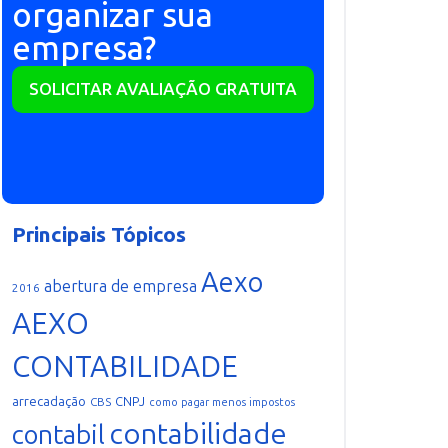
organizar sua
empresa?
SOLICITAR AVALIAÇÃO GRATUITA
Principais Tópicos
Aexo
abertura de empresa
2016
AEXO
CONTABILIDADE
arrecadação
CNPJ
CBS
como pagar menos impostos
contabilidade
contabil