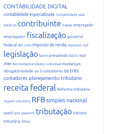
CONTABILIDADE DIGITAL
contabilidade especializada
Contabilidade para
contribuinte
empregado
médicos
e-social
fiscalização
governo
empregador
imposto de renda
federal
IBS
icms
irpf
impostos
legislação
lucro presumido
lucro real
mei
mudanças
microempreendedor individual
os três
obrigatoriedade
os 3 contadores
planejamento tributário
contadores
receita federal
Reforma tributária
RFB
simples nacional
regime tributário
tributação
sped
tributos
split payment
tributária
ônus