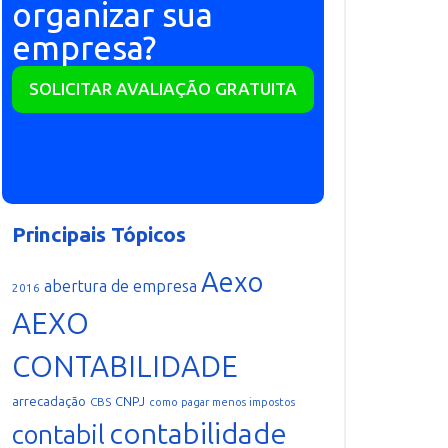
organizar sua
empresa?
SOLICITAR AVALIAÇÃO GRATUITA
Principais Tópicos
Aexo
abertura de empresa
2016
AEXO
CONTABILIDADE
arrecadação
CNPJ
CBS
como pagar menos impostos
contabilidade
contabil