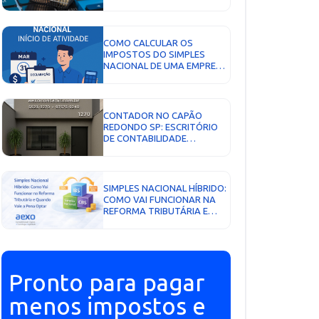
EVITAR ERROS...
COMO CALCULAR OS
IMPOSTOS DO SIMPLES
NACIONAL DE UMA EMPRESA
NOVA EM 2026: GUIA
COMPLETO DA AEXO
CONTABILIDADE...
CONTADOR NO CAPÃO
REDONDO SP: ESCRITÓRIO
DE CONTABILIDADE
ESTRATÉGICO PARA
EMPRESAS DA ZONA SUL...
SIMPLES NACIONAL HÍBRIDO:
COMO VAI FUNCIONAR NA
REFORMA TRIBUTÁRIA E
QUANDO VALE A PENA
OPTAR...
Pronto para pagar
menos impostos e