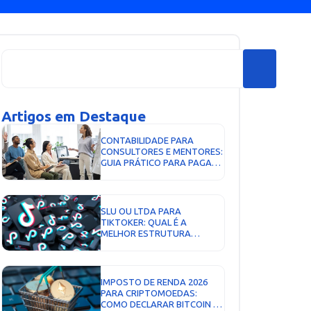
Artigos em Destaque
CONTABILIDADE PARA
CONSULTORES E MENTORES:
GUIA PRÁTICO PARA PAGAR
MENOS IMPOSTO,
ORGANIZAR O FINANCEIRO E
ESCALAR SERVIÇOS COM
SEGURANÇA...
SLU OU LTDA PARA
TIKTOKER: QUAL É A
MELHOR ESTRUTURA
JURÍDICA EM 2026?...
IMPOSTO DE RENDA 2026
PARA CRIPTOMOEDAS:
COMO DECLARAR BITCOIN E