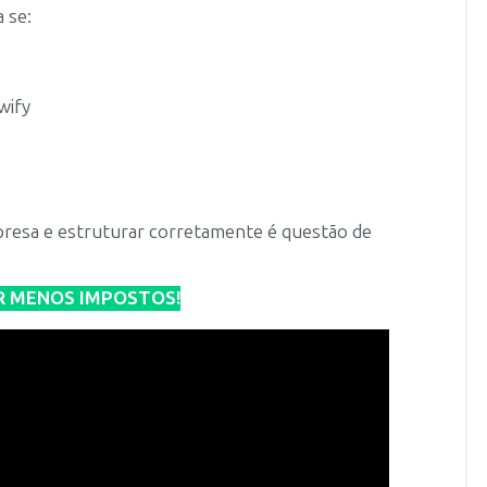
 se:
wify
mpresa e estruturar corretamente é questão de
R MENOS IMPOSTOS!