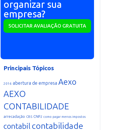
organizar sua
empresa?
SOLICITAR AVALIAÇÃO GRATUITA
Principais Tópicos
Aexo
abertura de empresa
2016
AEXO
CONTABILIDADE
arrecadação
CNPJ
CBS
como pagar menos impostos
contabilidade
contabil