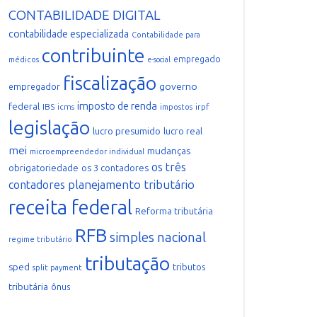
CONTABILIDADE DIGITAL
contabilidade especializada
Contabilidade para
contribuinte
empregado
médicos
e-social
fiscalização
governo
empregador
imposto de renda
federal
IBS
icms
irpf
impostos
legislação
lucro presumido
lucro real
mei
mudanças
microempreendedor individual
os três
obrigatoriedade
os 3 contadores
planejamento tributário
contadores
receita federal
Reforma tributária
RFB
simples nacional
regime tributário
tributação
sped
tributos
split payment
tributária
ônus