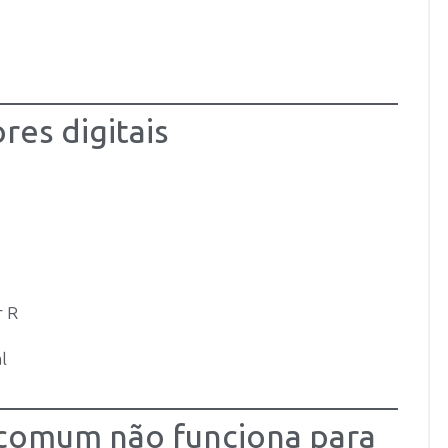
res digitais
r R
l
 comum não funciona para