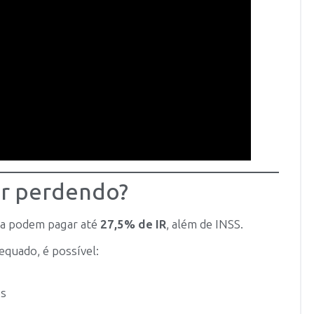
ar perdendo?
ca podem pagar até
27,5% de IR
, além de INSS.
equado, é possível:
os