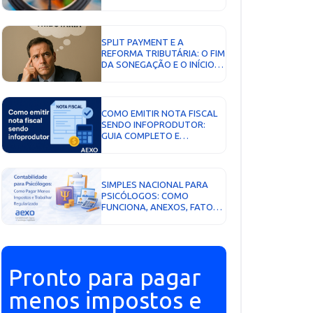
MENOR IMPOSTO...
SPLIT PAYMENT E A
REFORMA TRIBUTÁRIA: O FIM
DA SONEGAÇÃO E O INÍCIO
DA ERA DA TRANSPARÊNCIA
FISCAL...
COMO EMITIR NOTA FISCAL
SENDO INFOPRODUTOR:
GUIA COMPLETO E
ATUALIZADO PARA 2026...
SIMPLES NACIONAL PARA
PSICÓLOGOS: COMO
FUNCIONA, ANEXOS, FATOR
R E COMO PAGAR MENOS
IMPOSTOS...
Pronto para pagar
menos impostos e