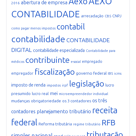
AEXO
Aexo
abertura de empresa
2016
CONTABILIDADE
arrecadação
CNPJ
CBS
contabil
como pagar menos impostos
contabilidade
CONTABILIDADE
DIGITAL
contabilidade especializada
Contabilidade para
contribuinte
empregado
médicos
e-social
fiscalização
governo federal
empregador
IBS
icms
legislação
imposto de renda
lucro
irpf
impostos
mei
presumido
lucro real
microempreendedor individual
os três
mudanças
obrigatoriedade
os 3 contadores
receita
planejamento tributário
contadores
federal
RFB
Reforma tributária
regime tributário
tributação
simples nacional