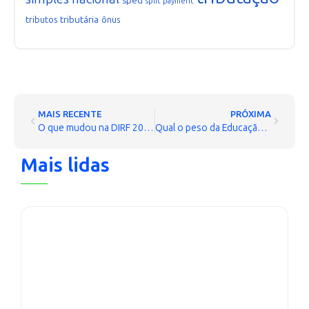
sped
split payment
tributária
tributos
ônus
MAIS RECENTE
PRÓXIMA
O que mudou na DIRF 2017?
Qual o peso da Educação Profissional Continuada para os contadores
Mais lidas