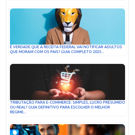
É VERDADE QUE A RECEITA FEDERAL VAI NOTIFICAR ADULTOS
QUE MORAM COM OS PAIS? GUIA COMPLETO 2025...
TRIBUTAÇÃO PARA E-COMMERCE: SIMPLES, LUCRO PRESUMIDO
OU REAL? GUIA DEFINITIVO PARA ESCOLHER O MELHOR
REGIME...