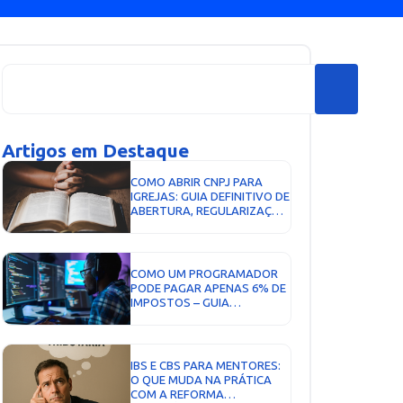
Artigos em Destaque
COMO ABRIR CNPJ PARA
IGREJAS: GUIA DEFINITIVO DE
ABERTURA, REGULARIZAÇÃO
E BOAS PRÁTICAS (COM
APOIO DA AEXO
CONTABILIDADE DIGITAL)...
COMO UM PROGRAMADOR
PODE PAGAR APENAS 6% DE
IMPOSTOS – GUIA
COMPLETO COM AEXO
CONTABILIDADE...
IBS E CBS PARA MENTORES:
O QUE MUDA NA PRÁTICA
COM A REFORMA