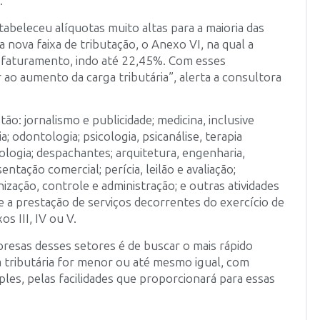
.
beleceu alíquotas muito altas para a maioria das
 nova faixa de tributação, o Anexo VI, na qual a
o faturamento, indo até 22,45%. Com esses
 ao aumento da carga tributária”, alerta a consultora
o: jornalismo e publicidade; medicina, inclusive
; odontologia; psicologia, psicanálise, terapia
logia; despachantes; arquitetura, engenharia,
tação comercial; perícia, leilão e avaliação;
nização, controle e administração; e outras atividades
e a prestação de serviços decorrentes do exercício de
s III, IV ou V.
resas desses setores é de buscar o mais rápido
ga tributária for menor ou até mesmo igual, com
ples, pelas facilidades que proporcionará para essas