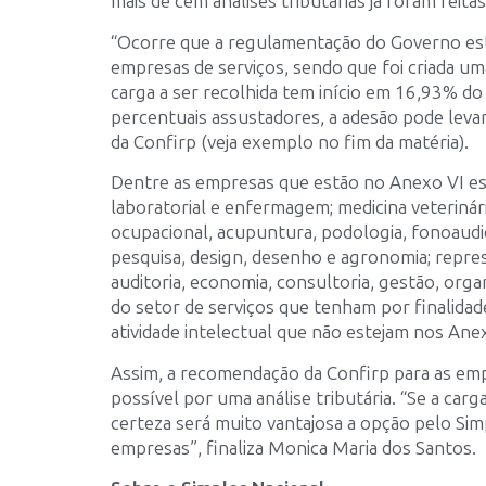
mais de cem análises tributárias já foram feitas
“Ocorre que a regulamentação do Governo esta
empresas de serviços, sendo que foi criada uma
carga a ser recolhida tem início em 16,93% d
percentuais assustadores, a adesão pode levar
da Confirp (veja exemplo no fim da matéria).
Dentre as empresas que estão no Anexo VI estã
laboratorial e enfermagem; medicina veterinária
ocupacional, acupuntura, podologia, fonoaudio
pesquisa, design, desenho e agronomia; represen
auditoria, economia, consultoria, gestão, orga
do setor de serviços que tenham por finalidad
atividade intelectual que não estejam nos Anexo
Assim, a recomendação da Confirp para as emp
possível por uma análise tributária. “Se a car
certeza será muito vantajosa a opção pelo Sim
empresas”, finaliza Monica Maria dos Santos.