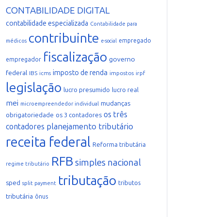
CONTABILIDADE DIGITAL
contabilidade especializada
Contabilidade para
contribuinte
empregado
médicos
e-social
fiscalização
governo
empregador
imposto de renda
federal
IBS
icms
impostos
irpf
legislação
lucro presumido
lucro real
mei
mudanças
microempreendedor individual
os três
obrigatoriedade
os 3 contadores
planejamento tributário
contadores
receita federal
Reforma tributária
RFB
simples nacional
regime tributário
tributação
sped
tributos
split payment
tributária
ônus