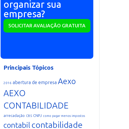
organizar sua
empresa?
SOLICITAR AVALIAÇÃO GRATUITA
Principais Tópicos
Aexo
abertura de empresa
2016
AEXO
CONTABILIDADE
arrecadação
CNPJ
CBS
como pagar menos impostos
contabilidade
contabil