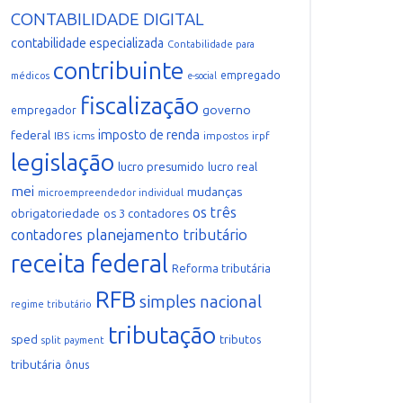
CONTABILIDADE DIGITAL
contabilidade especializada
Contabilidade para
contribuinte
empregado
médicos
e-social
fiscalização
governo
empregador
imposto de renda
federal
IBS
icms
impostos
irpf
legislação
lucro presumido
lucro real
mei
mudanças
microempreendedor individual
os três
obrigatoriedade
os 3 contadores
planejamento tributário
contadores
receita federal
Reforma tributária
RFB
simples nacional
regime tributário
tributação
sped
tributos
split payment
tributária
ônus