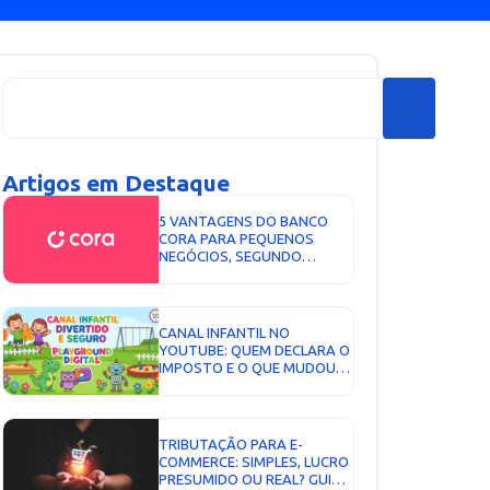
Artigos em Destaque
5 VANTAGENS DO BANCO
CORA PARA PEQUENOS
NEGÓCIOS, SEGUNDO
ESPECIALISTA EM
CONTABILIDADE...
CANAL INFANTIL NO
YOUTUBE: QUEM DECLARA O
IMPOSTO E O QUE MUDOU
COM O ECA DIGITAL EM
2026...
TRIBUTAÇÃO PARA E-
COMMERCE: SIMPLES, LUCRO
PRESUMIDO OU REAL? GUIA