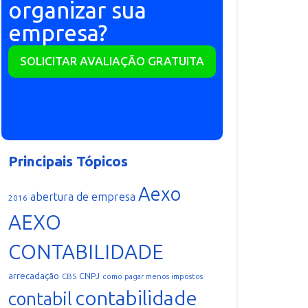
organizar sua
empresa?
SOLICITAR AVALIAÇÃO GRATUITA
Principais Tópicos
Aexo
abertura de empresa
2016
AEXO
CONTABILIDADE
arrecadação
CNPJ
CBS
como pagar menos impostos
contabilidade
contabil