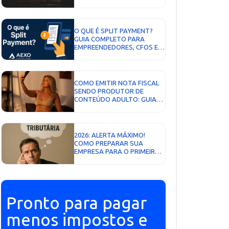
DEFINITIVO PARA ESCOLHER
O MELHOR REGIME...
O QUE É SPLIT PAYMENT?
GUIA COMPLETO PARA
EMPREENDEDORES, CFOS E
CONTADORES QUE QUEREM
CRESCER COM SEGURANÇA
FISCAL...
COMO EMITIR NOTA FISCAL
SENDO PRODUTOR DE
CONTEÚDO ADULTO: GUIA
COMPLETO PARA ONLYFANS,
PRIVACY E OUTRAS
PLATAFORMAS...
2026: ALERTA MÁXIMO!
COMO PREPARAR SUA
EMPRESA PARA O PRIMEIRO
ANO DA REFORMA
TRIBUTÁRIA...
Pronto para pagar
menos impostos e