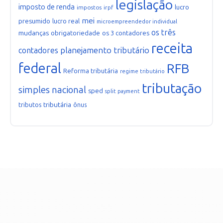
legislação
imposto de renda
lucro
impostos
irpf
mei
presumido
lucro real
microempreendedor individual
os três
mudanças
obrigatoriedade
os 3 contadores
receita
planejamento tributário
contadores
federal
RFB
Reforma tributária
regime tributário
tributação
simples nacional
sped
split payment
tributária
tributos
ônus