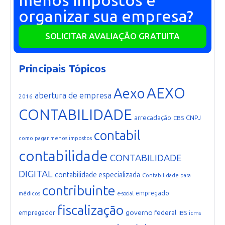
menos impostos e
organizar sua empresa?
SOLICITAR AVALIAÇÃO GRATUITA
Principais Tópicos
AEXO
Aexo
abertura de empresa
2016
CONTABILIDADE
arrecadação
CNPJ
CBS
contabil
como pagar menos impostos
contabilidade
CONTABILIDADE
DIGITAL
contabilidade especializada
Contabilidade para
contribuinte
empregado
médicos
e-social
fiscalização
governo federal
empregador
IBS
icms