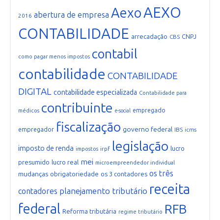
AEXO
Aexo
abertura de empresa
2016
CONTABILIDADE
arrecadação
CNPJ
CBS
contabil
como pagar menos impostos
contabilidade
CONTABILIDADE
DIGITAL
contabilidade especializada
Contabilidade para
contribuinte
empregado
médicos
e-social
fiscalização
governo federal
empregador
IBS
icms
legislação
imposto de renda
lucro
irpf
impostos
mei
presumido
lucro real
microempreendedor individual
os três
mudanças
obrigatoriedade
os 3 contadores
receita
planejamento tributário
contadores
federal
RFB
Reforma tributária
regime tributário