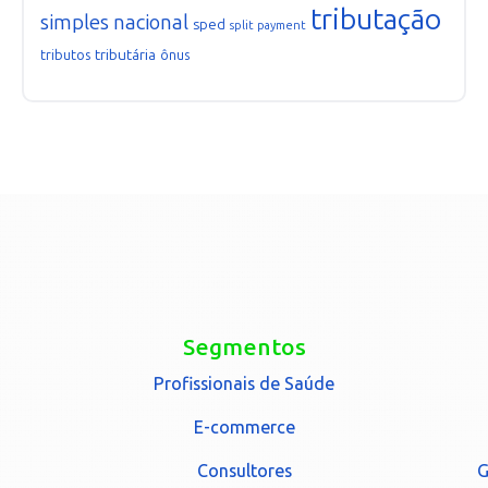
tributação
simples nacional
sped
split payment
tributária
tributos
ônus
Segmentos
Profissionais de Saúde
E-commerce
Consultores
G