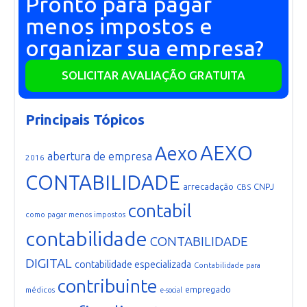
Pronto para pagar
menos impostos e
organizar sua empresa?
SOLICITAR AVALIAÇÃO GRATUITA
Principais Tópicos
AEXO
Aexo
abertura de empresa
2016
CONTABILIDADE
arrecadação
CNPJ
CBS
contabil
como pagar menos impostos
contabilidade
CONTABILIDADE
DIGITAL
contabilidade especializada
Contabilidade para
contribuinte
empregado
médicos
e-social