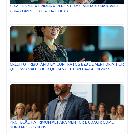
COMO FAZER A PRIMEIRA VENDA COMO AFILIADO NA KIWIFY:
GUIA COMPLETO E ATUALIZADO...
CRÉDITO TRIBUTÁRIO EM CONTRATOS B2B DE MENTORIA: POR
QUE ISSO VAI DECIDIR QUEM VOCÊ CONTRATA EM 2027...
PROTEÇÃO PATRIMONIAL PARA MENTOR E COACH: COMO
BLINDAR SEUS BENS...