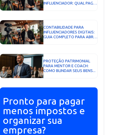
INFLUENCIADOR: QUAL PAGA
MENOS IMPOSTO EM 2026?...
CONTABILIDADE PARA
INFLUENCIADORES DIGITAIS:
GUIA COMPLETO PARA ABRIR
CNPJ, PAGAR MENOS
IMPOSTOS E CRESCER COM
SEGURANÇA...
PROTEÇÃO PATRIMONIAL
PARA MENTOR E COACH:
COMO BLINDAR SEUS BENS...
Pronto para pagar
menos impostos e
organizar sua
empresa?