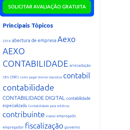
SOLICITAR AVALIAÇÃO GRATUITA
Principais Tópicos
Aexo
abertura de empresa
2016
AEXO
CONTABILIDADE
arrecadação
contabil
CNPJ
CBS
como pagar menos impostos
contabilidade
CONTABILIDADE DIGITAL
contabilidade
especializada
Contabilidade para médicos
contribuinte
empregado
e-social
fiscalização
governo
empregador