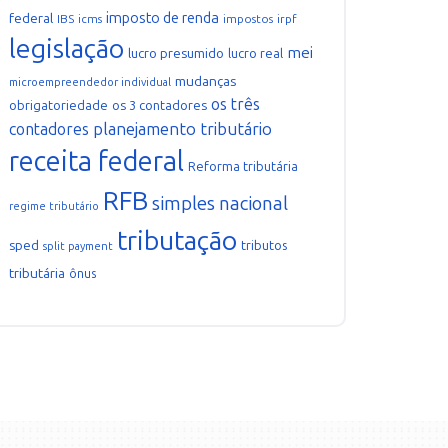
imposto de renda
federal
IBS
icms
impostos
irpf
legislação
mei
lucro presumido
lucro real
mudanças
microempreendedor individual
os três
obrigatoriedade
os 3 contadores
planejamento tributário
contadores
receita federal
Reforma tributária
RFB
simples nacional
regime tributário
tributação
sped
tributos
split payment
tributária
ônus