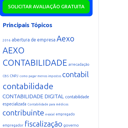
SOLICITAR AVALIAÇÃO GRATUITA
Principais Tópicos
Aexo
abertura de empresa
2016
AEXO
CONTABILIDADE
arrecadação
contabil
CNPJ
CBS
como pagar menos impostos
contabilidade
CONTABILIDADE DIGITAL
contabilidade
especializada
Contabilidade para médicos
contribuinte
empregado
e-social
fiscalização
governo
empregador