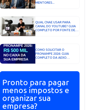
MENTORES...
QUAL CNAE USAR PARA
CANAL DO YOUTUBE? GUIA
COMPLETO POR FONTE DE
RECEITA...
COMO SOLICITAR O
PRONAMPE 2026: GUIA
COMPLETO DA AEXO
CONTABILIDADE DIGITAL...
Pronto para pagar
menos impostos e
organizar sua
empresa?