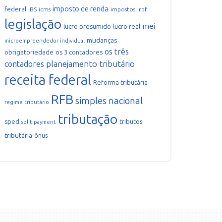
imposto de renda
federal
IBS
icms
impostos
irpf
legislação
mei
lucro presumido
lucro real
mudanças
microempreendedor individual
os três
obrigatoriedade
os 3 contadores
planejamento tributário
contadores
receita federal
Reforma tributária
RFB
simples nacional
regime tributário
tributação
sped
tributos
split payment
tributária
ônus