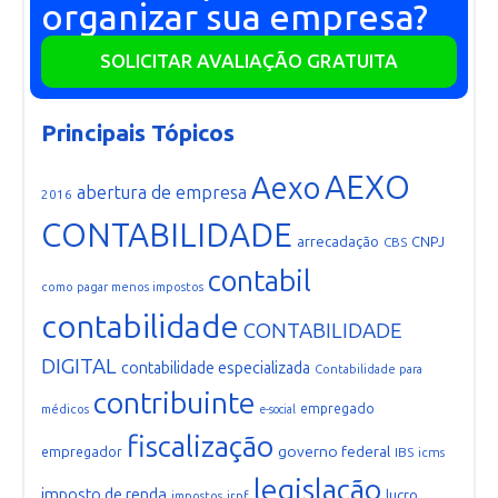
organizar sua empresa?
SOLICITAR AVALIAÇÃO GRATUITA
Principais Tópicos
AEXO
Aexo
abertura de empresa
2016
CONTABILIDADE
arrecadação
CNPJ
CBS
contabil
como pagar menos impostos
contabilidade
CONTABILIDADE
DIGITAL
contabilidade especializada
Contabilidade para
contribuinte
empregado
médicos
e-social
fiscalização
governo federal
empregador
IBS
icms
legislação
imposto de renda
lucro
irpf
impostos