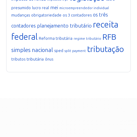
mei
presumido
lucro real
microempreendedor individual
os três
mudanças
obrigatoriedade
os 3 contadores
receita
planejamento tributário
contadores
federal
RFB
Reforma tributária
regime tributário
tributação
simples nacional
sped
split payment
tributária
tributos
ônus