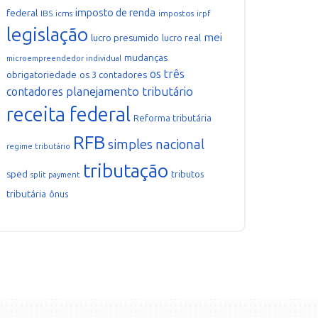
imposto de renda
federal
IBS
icms
impostos
irpf
legislação
mei
lucro presumido
lucro real
mudanças
microempreendedor individual
os três
obrigatoriedade
os 3 contadores
planejamento tributário
contadores
receita federal
Reforma tributária
RFB
simples nacional
regime tributário
tributação
sped
tributos
split payment
tributária
ônus