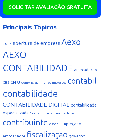
SOLICITAR AVALIAÇÃO GRATUITA
Principais Tópicos
Aexo
abertura de empresa
2016
AEXO
CONTABILIDADE
arrecadação
contabil
CNPJ
CBS
como pagar menos impostos
contabilidade
CONTABILIDADE DIGITAL
contabilidade
especializada
Contabilidade para médicos
contribuinte
empregado
e-social
fiscalização
governo
empregador