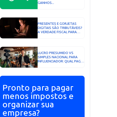
GANHOS...
PRESENTES E GORJETAS
DIGITAIS SÃO TRIBUTÁVEIS?
A VERDADE FISCAL PARA
PRODUTORES...
LUCRO PRESUMIDO VS
SIMPLES NACIONAL PARA
INFLUENCIADOR: QUAL PAGA
MENOS IMPOSTO EM 2026?...
Pronto para pagar
menos impostos e
organizar sua
empresa?