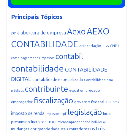
Principais Tópicos
AEXO
Aexo
abertura de empresa
2016
CONTABILIDADE
arrecadação
CNPJ
CBS
contabil
como pagar menos impostos
contabilidade
CONTABILIDADE
DIGITAL
contabilidade especializada
Contabilidade para
contribuinte
empregado
médicos
e-social
fiscalização
governo federal
empregador
IBS
icms
legislação
imposto de renda
lucro
irpf
impostos
mei
presumido
lucro real
microempreendedor individual
os três
mudanças
obrigatoriedade
os 3 contadores