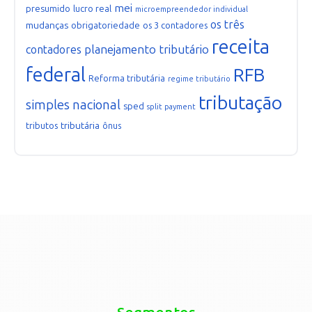
mei
presumido
lucro real
microempreendedor individual
os três
mudanças
obrigatoriedade
os 3 contadores
receita
planejamento tributário
contadores
federal
RFB
Reforma tributária
regime tributário
tributação
simples nacional
sped
split payment
tributária
tributos
ônus