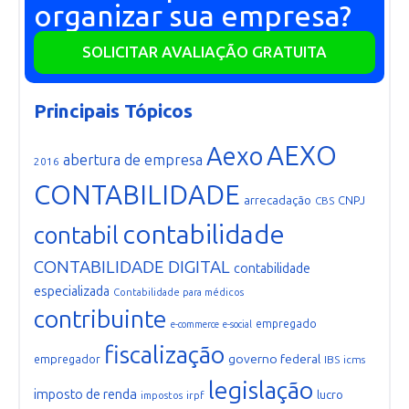
organizar sua empresa?
SOLICITAR AVALIAÇÃO GRATUITA
Principais Tópicos
AEXO
Aexo
abertura de empresa
2016
CONTABILIDADE
arrecadação
CNPJ
CBS
contabilidade
contabil
CONTABILIDADE DIGITAL
contabilidade
especializada
Contabilidade para médicos
contribuinte
empregado
e-commerce
e-social
fiscalização
governo federal
empregador
IBS
icms
legislação
imposto de renda
lucro
irpf
impostos