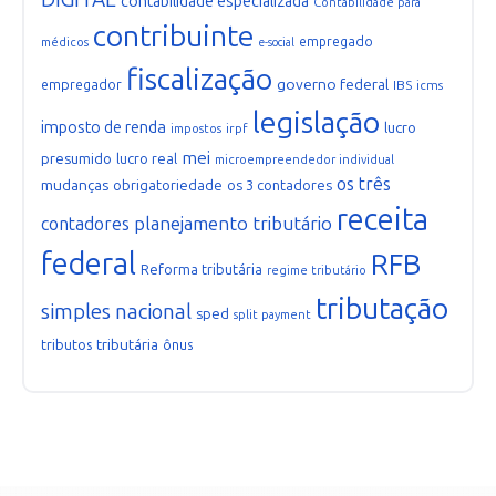
contabilidade especializada
Contabilidade para
contribuinte
empregado
médicos
e-social
fiscalização
governo federal
empregador
IBS
icms
legislação
imposto de renda
lucro
irpf
impostos
mei
presumido
lucro real
microempreendedor individual
os três
mudanças
obrigatoriedade
os 3 contadores
receita
planejamento tributário
contadores
federal
RFB
Reforma tributária
regime tributário
tributação
simples nacional
sped
split payment
tributária
tributos
ônus