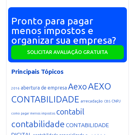
Pronto para pagar
menos impostos e
organizar sua empresa?
SOLICITAR AVALIAÇÃO GRATUITA
Principais Tópicos
AEXO
Aexo
abertura de empresa
2016
CONTABILIDADE
arrecadação
CNPJ
CBS
contabil
como pagar menos impostos
contabilidade
CONTABILIDADE
DIGITAL