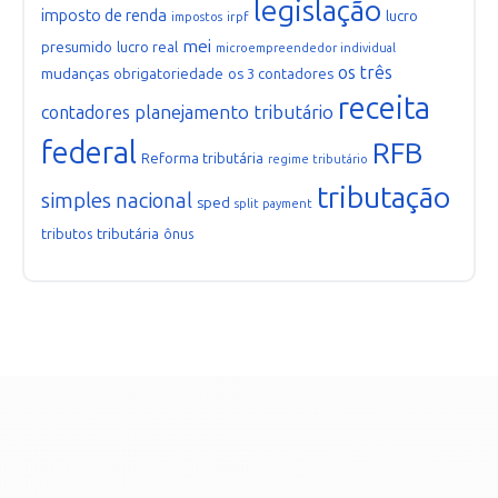
legislação
imposto de renda
lucro
irpf
impostos
mei
presumido
lucro real
microempreendedor individual
os três
mudanças
obrigatoriedade
os 3 contadores
receita
planejamento tributário
contadores
federal
RFB
Reforma tributária
regime tributário
tributação
simples nacional
sped
split payment
tributária
tributos
ônus