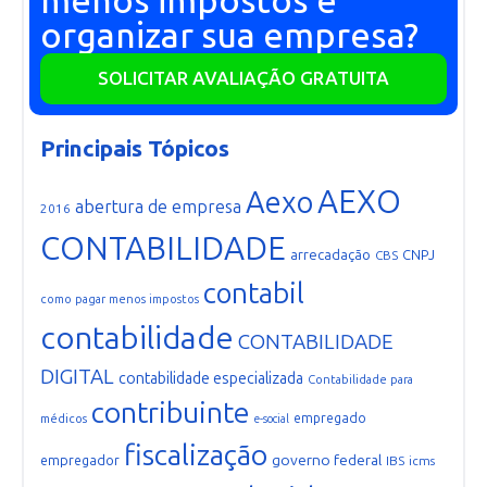
menos impostos e
organizar sua empresa?
SOLICITAR AVALIAÇÃO GRATUITA
Principais Tópicos
AEXO
Aexo
abertura de empresa
2016
CONTABILIDADE
arrecadação
CNPJ
CBS
contabil
como pagar menos impostos
contabilidade
CONTABILIDADE
DIGITAL
contabilidade especializada
Contabilidade para
contribuinte
empregado
médicos
e-social
fiscalização
governo federal
empregador
IBS
icms