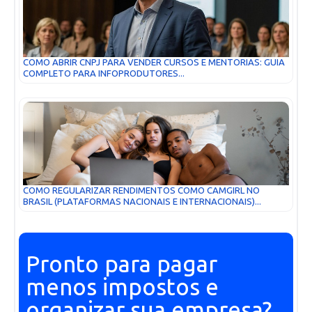
COMO ABRIR CNPJ PARA VENDER CURSOS E MENTORIAS: GUIA
COMPLETO PARA INFOPRODUTORES...
COMO REGULARIZAR RENDIMENTOS COMO CAMGIRL NO
BRASIL (PLATAFORMAS NACIONAIS E INTERNACIONAIS)...
Pronto para pagar
menos impostos e
organizar sua empresa?