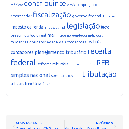
contribuinte
empregado
médicos
e-social
fiscalização
governo federal
empregador
IBS
icms
legislação
imposto de renda
lucro
impostos
irpf
mei
presumido
lucro real
microempreendedor individual
os três
mudanças
obrigatoriedade
os 3 contadores
receita
planejamento tributário
contadores
federal
RFB
Reforma tributária
regime tributário
tributação
simples nacional
sped
split payment
tributária
tributos
ônus
MAIS RECENTE
PRÓXIMA
Como Abrir um CNPJ na Vila Olímpia: Guia Completo
Ainda Vale a Pena Fazer Dropshipping Internacional em 2025? Descubra Agora!