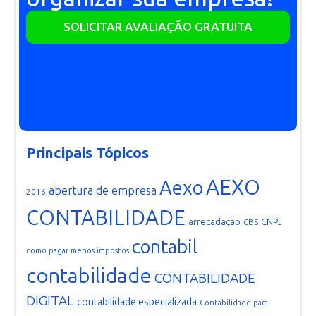
SOLICITAR AVALIAÇÃO GRATUITA
Principais Tópicos
AEXO
Aexo
abertura de empresa
2016
CONTABILIDADE
arrecadação
CNPJ
CBS
contabil
como pagar menos impostos
contabilidade
CONTABILIDADE
DIGITAL
contabilidade especializada
Contabilidade para