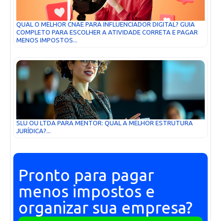
QUAL O MELHOR CNAE PARA INFLUENCIADOR DIGITAL? GUIA
COMPLETO PARA ESCOLHER A ATIVIDADE CORRETA E PAGAR
MENOS IMPOSTOS...
SLU OU LTDA PARA MENTOR: QUAL A MELHOR ESTRUTURA
JURÍDICA?...
Pronto para pagar
menos impostos e
organizar sua empresa?