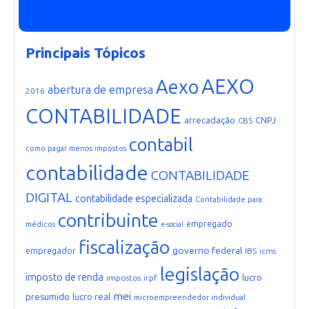
Principais Tópicos
AEXO
Aexo
abertura de empresa
2016
CONTABILIDADE
arrecadação
CNPJ
CBS
contabil
como pagar menos impostos
contabilidade
CONTABILIDADE
DIGITAL
contabilidade especializada
Contabilidade para
contribuinte
empregado
médicos
e-social
fiscalização
governo federal
empregador
IBS
icms
legislação
imposto de renda
lucro
impostos
irpf
mei
presumido
lucro real
microempreendedor individual