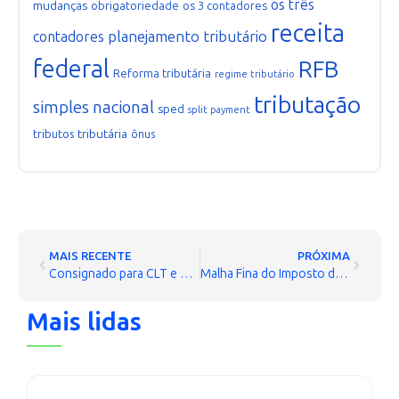
os três
mudanças
obrigatoriedade
os 3 contadores
receita
planejamento tributário
contadores
federal
RFB
Reforma tributária
regime tributário
tributação
simples nacional
sped
split payment
tributária
tributos
ônus
MAIS RECENTE
PRÓXIMA
Consignado para CLT e MEI: Regras, Funcionamento e Guia Completo para Solicitação
Malha Fina do Imposto de Renda: Como Consultar, Regularizar e Garantir sua Restituição
Mais lidas