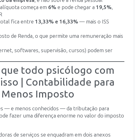
to da empresa
, e não sobre a renda pessoal
a alíquota começa em
6%
e pode chegar a
19,5%
,
R
 total fica entre
13,33% e 16,33%
— mais o ISS
osto de Renda, o que permite uma remuneração mais
ternet, softwares, supervisão, cursos) podem ser
r que todo psicólogo com
isso | Contabilidade para
r Menos Imposto
es — e menos conhecidos — da tributação para
pode fazer uma diferença enorme no valor do imposto
doras de serviços se enquadram em dois anexos