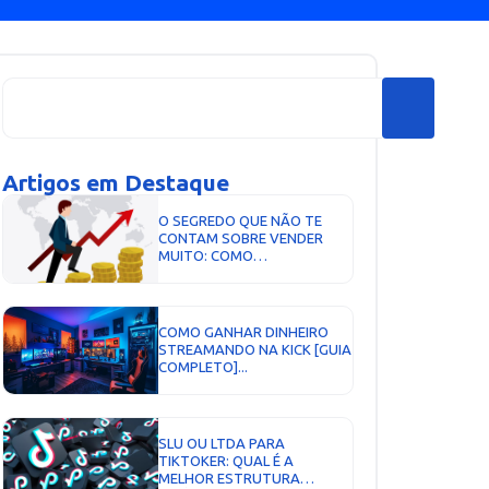
Artigos em Destaque
O SEGREDO QUE NÃO TE
CONTAM SOBRE VENDER
MUITO: COMO
TRANSFORMAR MARKETING
E VENDAS NO MOTOR DE
CRESCIMENTO DO SEU
NEGÓCIO...
COMO GANHAR DINHEIRO
STREAMANDO NA KICK [GUIA
COMPLETO]...
SLU OU LTDA PARA
TIKTOKER: QUAL É A
MELHOR ESTRUTURA