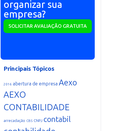
organizar sua
empresa?
SOLICITAR AVALIAÇÃO GRATUITA
Principais Tópicos
Aexo
abertura de empresa
2016
AEXO
CONTABILIDADE
contabil
arrecadação
CNPJ
CBS