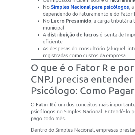
Os impostos incidem sobre o
faturamen
No
Simples Nacional para psicólogos
, 
dependendo do faturamento e do Fator 
No
Lucro Presumido
, a carga tributária
municipal
A
distribuição de lucros
é isenta de Imp
eficiente
As despesas do consultório (aluguel, in
registradas como custos da empresa
O que é o Fator R e po
CNPJ precisa entender 
Psicólogo: Como Paga
O
Fator R
é um dos conceitos mais important
psicólogos no Simples Nacional. Entendê-lo 
pago todo mês.
Dentro do Simples Nacional, empresas presta