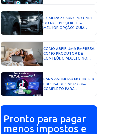
JURÍDICA EM 2026?...
COMPRAR CARRO NO CNPJ
OU NO CPF: QUAL É A
MELHOR OPÇÃO? GUIA
COMPLETO COM AEXO
CONTABILIDADE...
COMO ABRIR UMA EMPRESA
COMO PRODUTOR DE
CONTEÚDO ADULTO NO
BRASIL...
PARA ANUNCIAR NO TIKTOK
PRECISA DE CNPJ? GUIA
COMPLETO PARA
ANUNCIANTES, GESTORES
DE TRÁFEGO E NEGÓCIOS
DIGITAIS...
Pronto para pagar
menos impostos e