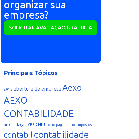
organizar sua
empresa?
SOLICITAR AVALIAÇÃO GRATUITA
Principais Tópicos
Aexo
abertura de empresa
2016
AEXO
CONTABILIDADE
arrecadação
CNPJ
CBS
como pagar menos impostos
contabilidade
contabil