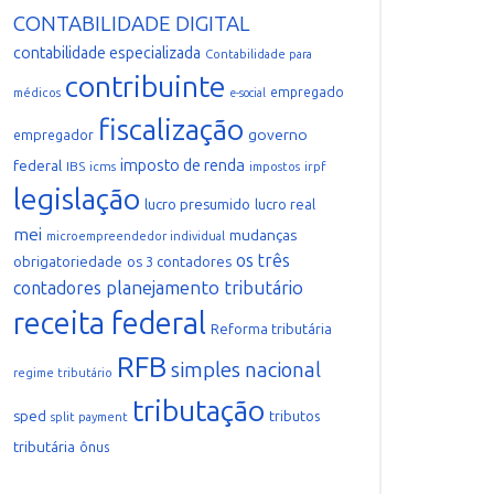
CONTABILIDADE DIGITAL
contabilidade especializada
Contabilidade para
contribuinte
empregado
médicos
e-social
fiscalização
governo
empregador
imposto de renda
federal
IBS
icms
irpf
impostos
legislação
lucro presumido
lucro real
mei
mudanças
microempreendedor individual
os três
obrigatoriedade
os 3 contadores
planejamento tributário
contadores
receita federal
Reforma tributária
RFB
simples nacional
regime tributário
tributação
sped
tributos
split payment
tributária
ônus