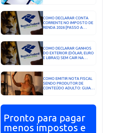
OBRIGADO...
COMO DECLARAR CONTA
CORRENTE NO IMPOSTO DE
RENDA 2026 [PASSO A
PASSO]...
COMO DECLARAR GANHOS
DO EXTERIOR (DÓLAR, EURO
E LIBRAS) SEM CAIR NA
MALHA FINA: GUIA
DEFINITIVO PARA
2025/2026...
COMO EMITIR NOTA FISCAL
SENDO PRODUTOR DE
CONTEÚDO ADULTO: GUIA
COMPLETO PARA ONLYFANS,
PRIVACY E OUTRAS
PLATAFORMAS...
Pronto para pagar
menos impostos e