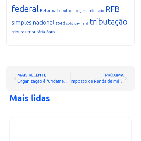
federal
RFB
Reforma tributária
regime tributário
tributação
simples nacional
sped
split payment
tributária
tributos
ônus
MAIS RECENTE
PRÓXIMA
Organização é fundamental para a correta declaração do Imposto de Renda
Imposto de Renda de médicos, dentistas e advogados vai incluir CPF de clientes
Mais lidas