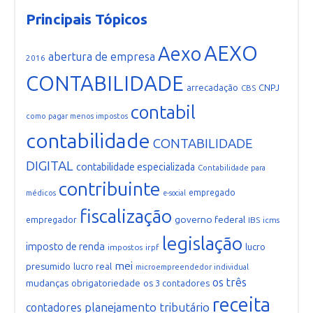
Principais Tópicos
AEXO
Aexo
abertura de empresa
2016
CONTABILIDADE
arrecadação
CNPJ
CBS
contabil
como pagar menos impostos
contabilidade
CONTABILIDADE
DIGITAL
contabilidade especializada
Contabilidade para
contribuinte
empregado
médicos
e-social
fiscalização
governo federal
empregador
IBS
icms
legislação
imposto de renda
lucro
impostos
irpf
mei
presumido
lucro real
microempreendedor individual
os três
mudanças
obrigatoriedade
os 3 contadores
receita
planejamento tributário
contadores