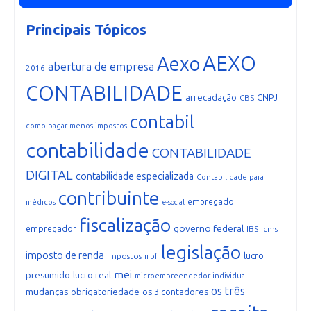
Principais Tópicos
AEXO
Aexo
abertura de empresa
2016
CONTABILIDADE
arrecadação
CNPJ
CBS
contabil
como pagar menos impostos
contabilidade
CONTABILIDADE
DIGITAL
contabilidade especializada
Contabilidade para
contribuinte
empregado
médicos
e-social
fiscalização
governo federal
empregador
IBS
icms
legislação
imposto de renda
lucro
impostos
irpf
mei
presumido
lucro real
microempreendedor individual
os três
mudanças
obrigatoriedade
os 3 contadores