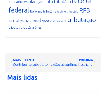
receita
planejamento tributário
contadores
federal
RFB
Reforma tributária
regime tributário
tributação
simples nacional
sped
split payment
tributária
tributos
ônus
MAIS RECENTE
PRÓXIMA
Contribuinte substituto ou substituído? Entenda as obrigações de cada um
eSocial confirma fiscalização trabalhista total em 2016
Mais lidas