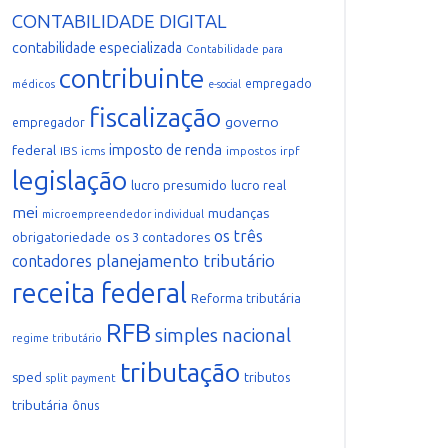
CONTABILIDADE DIGITAL
contabilidade especializada
Contabilidade para
contribuinte
empregado
médicos
e-social
fiscalização
governo
empregador
imposto de renda
federal
IBS
icms
impostos
irpf
legislação
lucro presumido
lucro real
mei
mudanças
microempreendedor individual
os três
obrigatoriedade
os 3 contadores
planejamento tributário
contadores
receita federal
Reforma tributária
RFB
simples nacional
regime tributário
tributação
sped
tributos
split payment
tributária
ônus