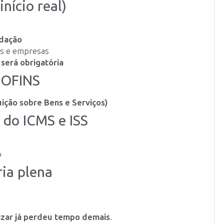
nício real)
idação
es e empresas
 será obrigatória
COFINS
ição sobre Bens e Serviços)
 do ICMS e ISS
o
ia plena
izar já perdeu tempo demais
.