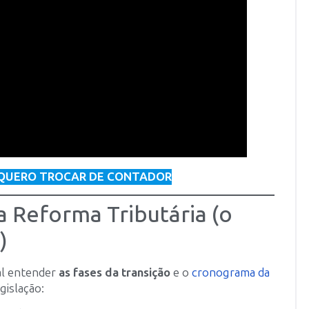
QUERO TROCAR DE CONTADOR
a Reforma Tributária (o
)
al entender
as fases da transição
e o
cronograma da
gislação: