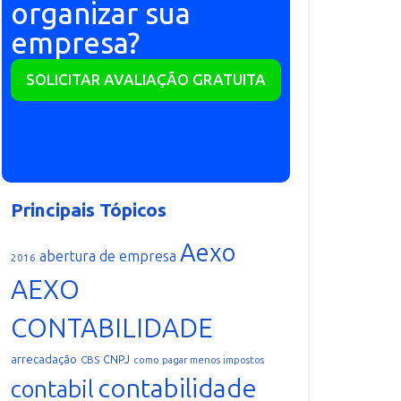
organizar sua
empresa?
SOLICITAR AVALIAÇÃO GRATUITA
Principais Tópicos
Aexo
abertura de empresa
2016
AEXO
CONTABILIDADE
arrecadação
CNPJ
CBS
como pagar menos impostos
contabilidade
contabil