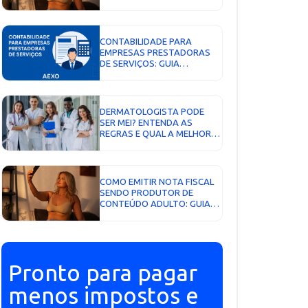
SOBRE IMPOSTOS, CNPJ E
DECLARAÇÃO...
CONTABILIDADE PARA
EMPRESAS PRESTADORAS
DE SERVIÇOS: GUIA
COMPLETO!...
DERMATOLOGISTA PODE
SER MEI? ENTENDA AS
REGRAS E QUAL A MELHOR
ALTERNATIVA...
COMO EMITIR NOTA FISCAL
SENDO PRODUTOR DE
CONTEÚDO ADULTO: GUIA
COMPLETO PARA ONLYFANS,
PRIVACY E OUTRAS
PLATAFORMAS...
Pronto para pagar
menos impostos e