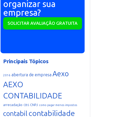
organizar sua
empresa?
SOLICITAR AVALIAÇÃO GRATUITA
Principais Tópicos
Aexo
abertura de empresa
2016
AEXO
CONTABILIDADE
arrecadação
CNPJ
CBS
como pagar menos impostos
contabilidade
contabil