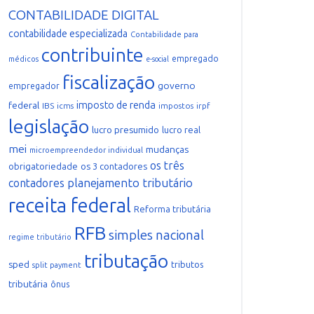
CONTABILIDADE DIGITAL
contabilidade especializada
Contabilidade para
contribuinte
empregado
médicos
e-social
fiscalização
governo
empregador
imposto de renda
federal
IBS
icms
impostos
irpf
legislação
lucro presumido
lucro real
mei
mudanças
microempreendedor individual
os três
obrigatoriedade
os 3 contadores
planejamento tributário
contadores
receita federal
Reforma tributária
RFB
simples nacional
regime tributário
tributação
sped
tributos
split payment
tributária
ônus