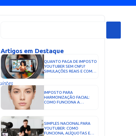
Artigos em Destaque
QUANTO PAGA DE IMPOSTO
YOUTUBER SEM CNPJ?
SIMULAÇÕES REAIS E COMO
REDUZIR...
uintes
IMPOSTO PARA
HARMONIZAÇÃO FACIAL:
COMO FUNCIONA A
TRIBUTAÇÃO DE BOTOX,
PREENCHIMENTO E
PROCEDIMENTOS
ESTÉTICOS...
SIMPLES NACIONAL PARA
YOUTUBER: COMO
FUNCIONA, ALÍQUOTAS E