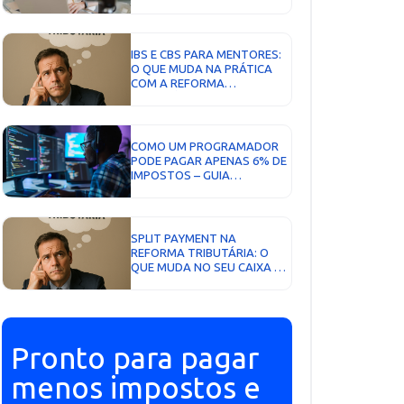
2026?...
IBS E CBS PARA MENTORES:
O QUE MUDA NA PRÁTICA
COM A REFORMA
TRIBUTÁRIA...
COMO UM PROGRAMADOR
PODE PAGAR APENAS 6% DE
IMPOSTOS – GUIA
COMPLETO COM AEXO
CONTABILIDADE...
SPLIT PAYMENT NA
REFORMA TRIBUTÁRIA: O
QUE MUDA NO SEU CAIXA EM
2026 (E COMO PROTEGER A
SUA EMPRESA)...
Pronto para pagar
menos impostos e