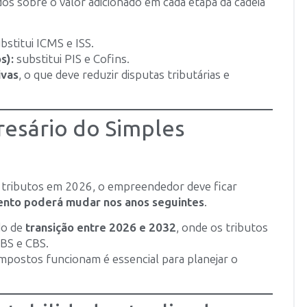
os sobre o valor adicionado em cada etapa da cadeia
bstitui ICMS e ISS.
s):
substitui PIS e Cofins.
ivas
, o que deve reduzir disputas tributárias e
resário do Simples
tributos em 2026, o empreendedor deve ficar
ento poderá mudar nos anos seguintes
.
do de
transição entre 2026 e 2032
, onde os tributos
IBS e CBS.
mpostos funcionam é essencial para planejar o