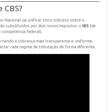
e CBS?
 Nacional vai unificar cinco tributos sobre o
rão substituídos por dois novos impostos: o
IBS
(de
 competência federal).
 tornando a cobrança mais transparente e uniforme.
actar cada regime de tributação de forma diferente.