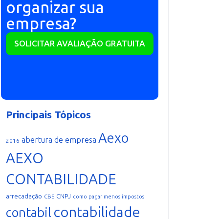
organizar sua
empresa?
SOLICITAR AVALIAÇÃO GRATUITA
Principais Tópicos
Aexo
abertura de empresa
2016
AEXO
CONTABILIDADE
arrecadação
CNPJ
CBS
como pagar menos impostos
contabilidade
contabil