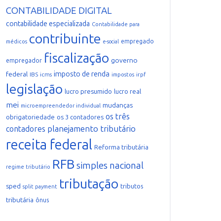
CONTABILIDADE DIGITAL
contabilidade especializada
Contabilidade para
contribuinte
empregado
médicos
e-social
fiscalização
governo
empregador
imposto de renda
federal
IBS
icms
irpf
impostos
legislação
lucro presumido
lucro real
mei
mudanças
microempreendedor individual
os três
obrigatoriedade
os 3 contadores
planejamento tributário
contadores
receita federal
Reforma tributária
RFB
simples nacional
regime tributário
tributação
sped
tributos
split payment
tributária
ônus