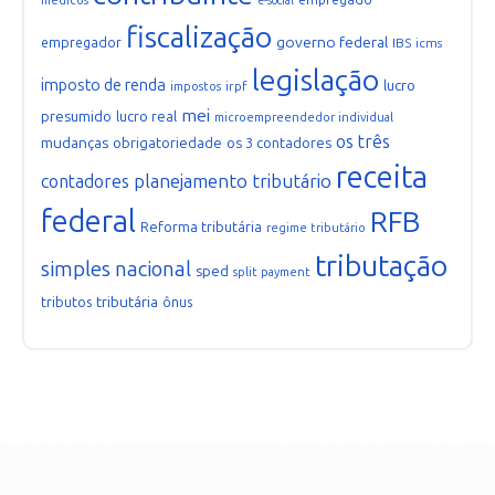
médicos
e-social
fiscalização
governo federal
empregador
IBS
icms
legislação
imposto de renda
lucro
irpf
impostos
mei
presumido
lucro real
microempreendedor individual
os três
mudanças
obrigatoriedade
os 3 contadores
receita
planejamento tributário
contadores
federal
RFB
Reforma tributária
regime tributário
tributação
simples nacional
sped
split payment
tributária
tributos
ônus