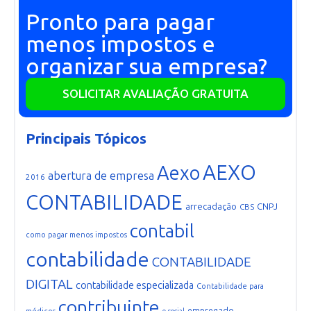
Pronto para pagar
menos impostos e
organizar sua empresa?
SOLICITAR AVALIAÇÃO GRATUITA
Principais Tópicos
AEXO
Aexo
abertura de empresa
2016
CONTABILIDADE
arrecadação
CNPJ
CBS
contabil
como pagar menos impostos
contabilidade
CONTABILIDADE
DIGITAL
contabilidade especializada
Contabilidade para
contribuinte
empregado