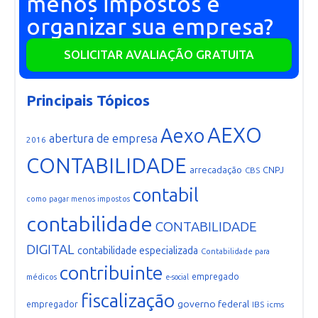
menos impostos e
organizar sua empresa?
SOLICITAR AVALIAÇÃO GRATUITA
Principais Tópicos
AEXO
Aexo
abertura de empresa
2016
CONTABILIDADE
arrecadação
CNPJ
CBS
contabil
como pagar menos impostos
contabilidade
CONTABILIDADE
DIGITAL
contabilidade especializada
Contabilidade para
contribuinte
empregado
médicos
e-social
fiscalização
governo federal
empregador
IBS
icms