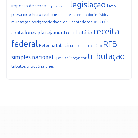
legislação
imposto de renda
lucro
irpf
impostos
mei
presumido
lucro real
microempreendedor individual
os três
mudanças
obrigatoriedade
os 3 contadores
receita
planejamento tributário
contadores
federal
RFB
Reforma tributária
regime tributário
tributação
simples nacional
sped
split payment
tributária
tributos
ônus