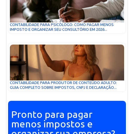
CONTABILIDADE PARA PSICÓLOGO: COMO PAGAR MENOS
IMPOSTO E ORGANIZAR SEU CONSULTÓRIO EM 2026...
CONTABILIDADE PARA PRODUTOR DE CONTEÚDO ADULTO:
GUIA COMPLETO SOBRE IMPOSTOS, CNPJ E DECLARAÇÃO...
Pronto para pagar
menos impostos e
organizar sua empresa?