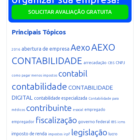
SOLICITAR AVALIAÇÃO GRATUITA
Principais Tópicos
AEXO
Aexo
abertura de empresa
2016
CONTABILIDADE
arrecadação
CNPJ
CBS
contabil
como pagar menos impostos
contabilidade
CONTABILIDADE
DIGITAL
contabilidade especializada
Contabilidade para
contribuinte
empregado
médicos
e-social
fiscalização
governo federal
empregador
IBS
icms
legislação
imposto de renda
lucro
irpf
impostos