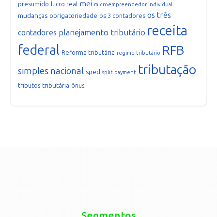
mei
presumido
lucro real
microempreendedor individual
os três
mudanças
obrigatoriedade
os 3 contadores
receita
planejamento tributário
contadores
federal
RFB
Reforma tributária
regime tributário
tributação
simples nacional
sped
split payment
tributária
tributos
ônus
Segmentos