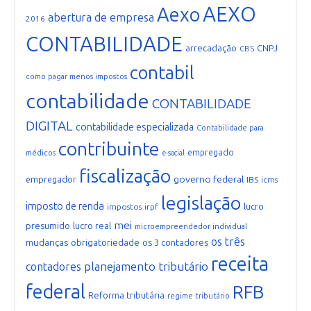
AEXO
Aexo
abertura de empresa
2016
CONTABILIDADE
arrecadação
CNPJ
CBS
contabil
como pagar menos impostos
contabilidade
CONTABILIDADE
DIGITAL
contabilidade especializada
Contabilidade para
contribuinte
empregado
médicos
e-social
fiscalização
governo federal
empregador
IBS
icms
legislação
imposto de renda
lucro
impostos
irpf
mei
presumido
lucro real
microempreendedor individual
os três
mudanças
obrigatoriedade
os 3 contadores
receita
planejamento tributário
contadores
federal
RFB
Reforma tributária
regime tributário